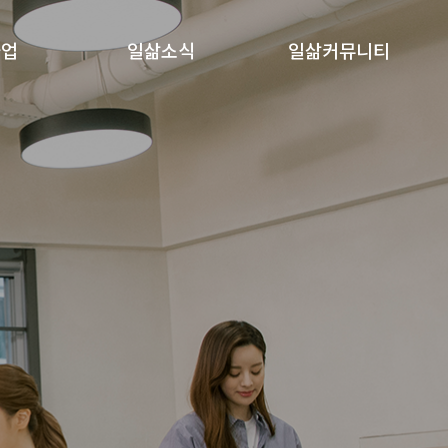
사업
일삶소식
일삶커뮤니티