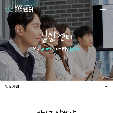
일삶센터
My
Work
For My
Life.
일삶사업