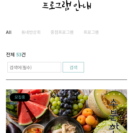
프로그램 안내
All
동네반상회
중점프로그램
프로그램
전체
53
건
모집중