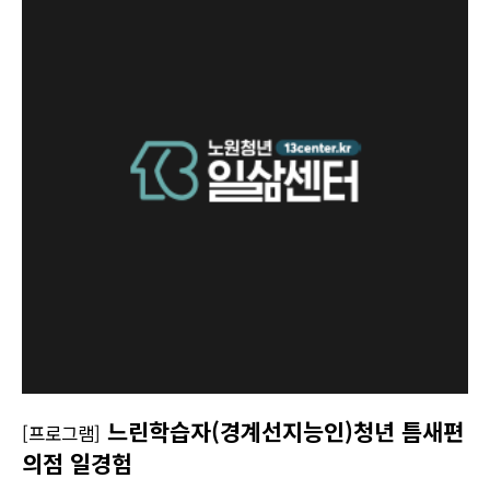
느린학습자(경계선지능인)청년 틈새편
[프로그램]
의점 일경험