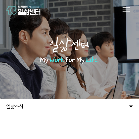
일삶센터
My
Work
For My
Life.
일삶소식