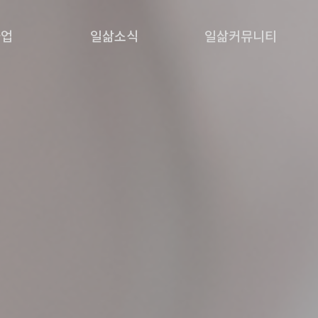
사업
일삶소식
일삶커뮤니티