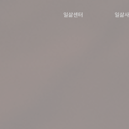
일삶센터
일삶