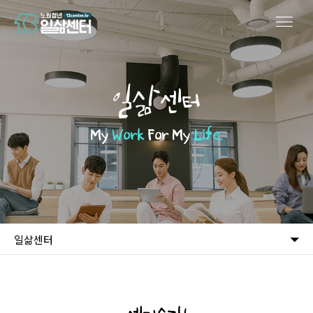
일삶센터
My
Work
For My
Life.
일삶센터