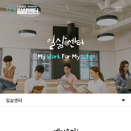
일삶센터
My
Work
For My
Life.
일삶센터