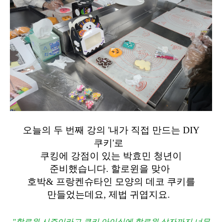
오늘의 두 번째 강의
'내가 직접 만드는 DIY
쿠키'로
쿠킹에 강점이 있는
박효민 청년이
준비했습니다.
할로윈을 맞아
호박& 프랑켄슈타인 모양의 데코 쿠키를
만들었는데요, 제법 귀엽지요.
"할로윈 시즌이라고 쿠키 아이싱에 할로윈 상자까지 너무