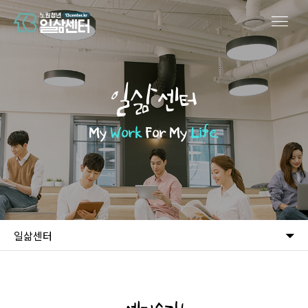
일삶센터
My
Work
For My
Life.
일삶센터