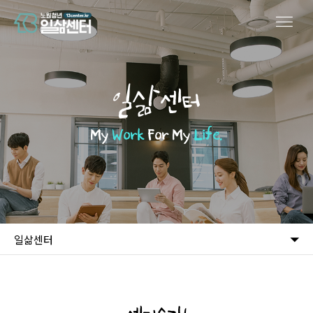
일삶센터
My
Work
For My
Life.
일삶센터