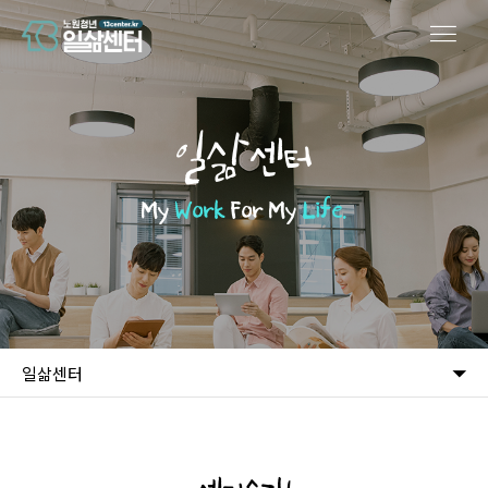
일삶센터
My
Work
For My
Life.
일삶센터