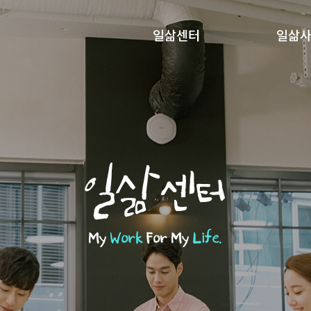
일삶센터
일삶
일삶센터
My
Work
For My
Life.