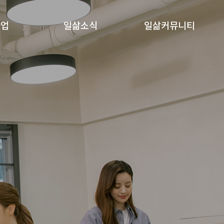
사업
일삶소식
일삶커뮤니티