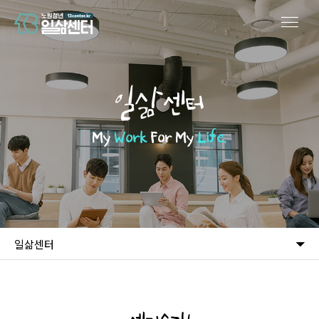
일삶센터
My
Work
For My
Life.
일삶센터