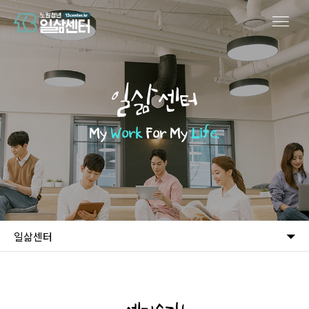
일삶센터
My
Work
For My
Life.
일삶센터