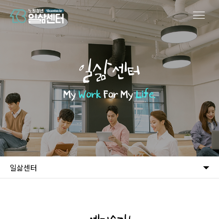
일삶센터
My
Work
For My
Life.
일삶센터