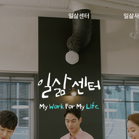
일삶센터
일삶
일삶센터
My
Work
For My
Life.