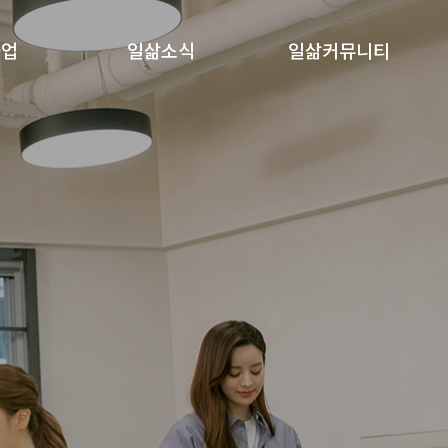
사업
일삶소식
일삶커뮤니티