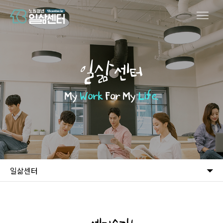
일삶센터
My
Work
For My
Life.
일삶센터