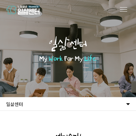
일삶센터
My
Work
For My
Life.
일삶센터