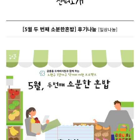
센터소개
[5월 두 번째 소분한혼밥] 후기나눔
[일상나눔]