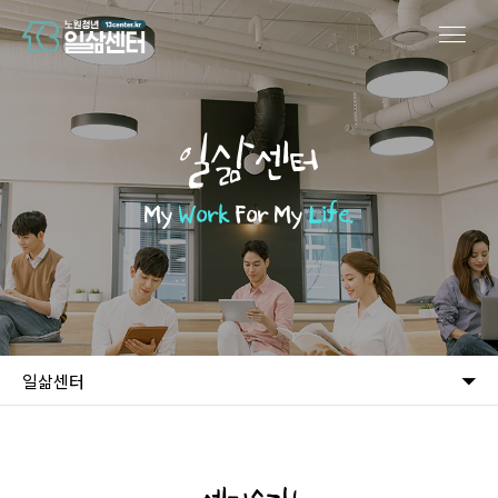
일삶센터
My
Work
For My
Life.
일삶센터