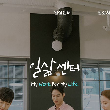
일삶센터
일삶
일삶센터
My
Work
For My
Life.