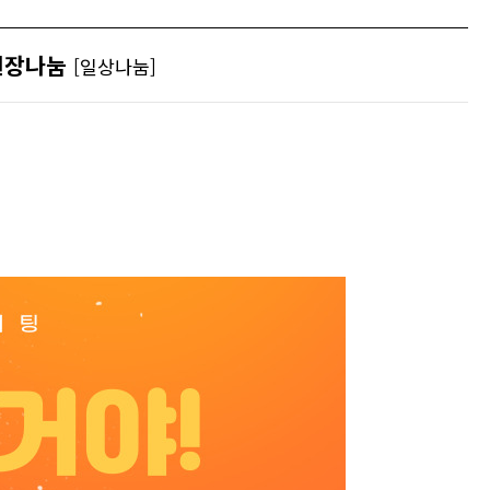
 현장나눔
[일상나눔]