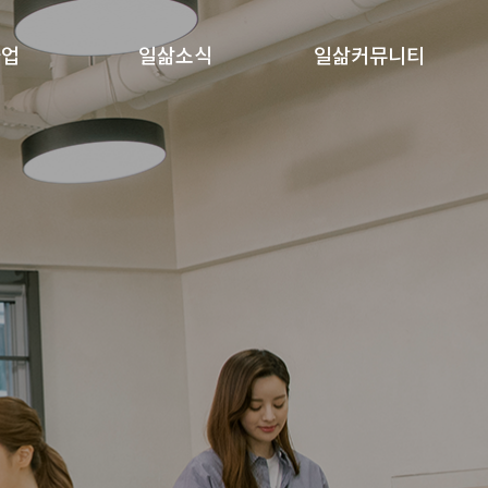
사업
일삶소식
일삶커뮤니티