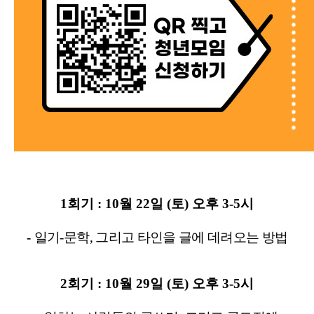
1
회기
: 10
월
22
일
(
토
)
오후
3-5
시
-
일기
-
문학
,
그리고 타인을 글에 데려오는 방법
2
회기
: 10
월
29
일
(
토
)
오후
3-5
시