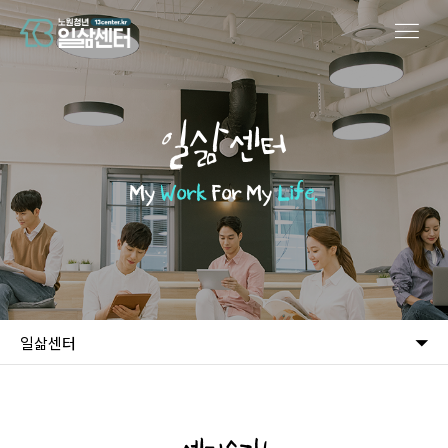
일삶센터
My
Work
For My
Life.
일삶센터