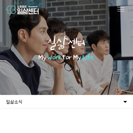
일삶센터
My
Work
For My
Life.
일삶소식