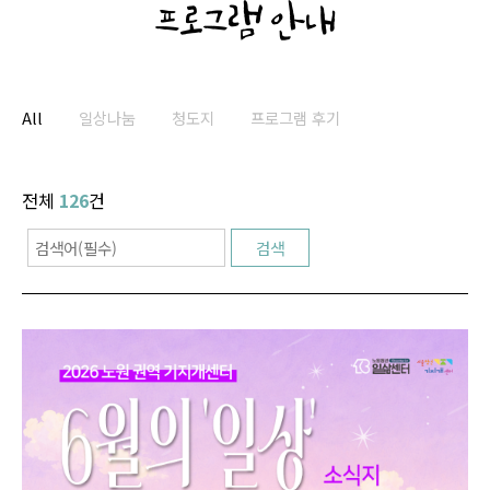
프로그램 안내
All
일상나눔
청도지
프로그램 후기
전체
126
건