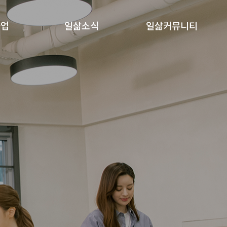
사업
일삶소식
일삶커뮤니티