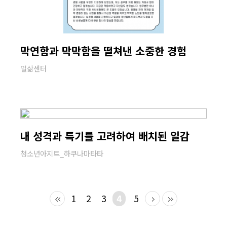
막연함과 막막함을 떨쳐낸 소중한 경험
일삶센터
내 성격과 특기를 고려하여 배치된 일감
청소년아지트_하쿠나마타타
1
2
3
4
5