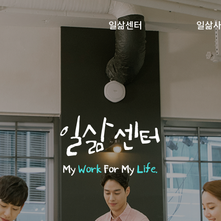
일삶센터
일삶
일삶센터
My
Work
For My
Life.