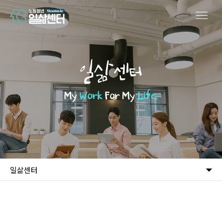
일삶센터
My
Work
For My
Life.
일삶센터