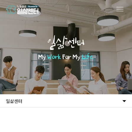
일삶센터
My
Work
For My
Life.
일삶센터