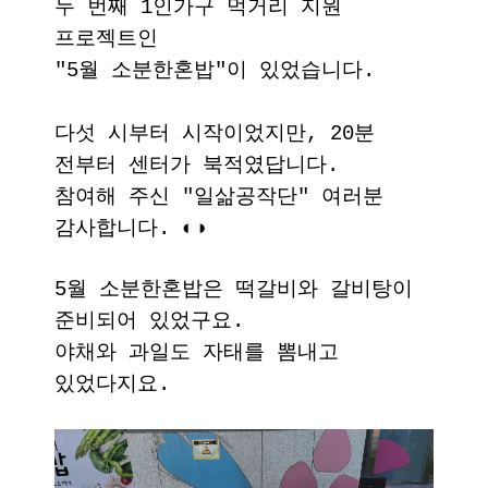
두 번째 1인가구 먹거리 지원
프로젝트인
"5월 소분한혼밥"이 있었습니다.
다섯 시부터 시작이었지만, 20분
전부터 센터가 북적였답니다.
참여해 주신 "일삶공작단" 여러분
감사합니다. ◐◑
5월 소분한혼밥은 떡갈비와 갈비탕이
준비되어 있었구요.
야채와 과일도 자태를 뽐내고
있었다지요.