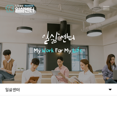
일삶센터
My
Work
For My
Life.
일삶센터