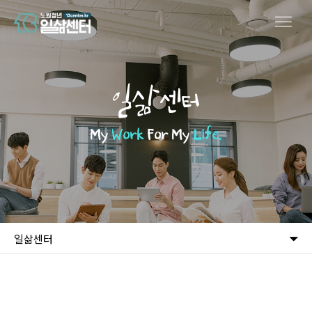
일삶센터
My
Work
For My
Life.
일삶센터