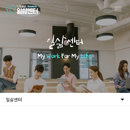
일삶센터
My
Work
For My
Life.
일삶센터