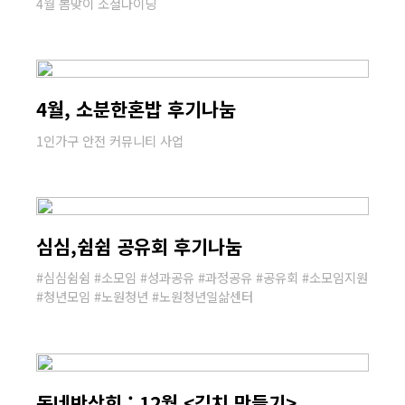
4월 봄맞이 소셜다이닝
4월, 소분한혼밥 후기나눔
1인가구 안전 커뮤니티 사업
심심,쉼쉼 공유회 후기나눔
#심심쉼쉼 #소모임 #성과공유 #과정공유 #공유회 #소모임지원
#청년모임 #노원청년 #노원청년일삶센터
동네반상회 : 12월 <김치 만들기>