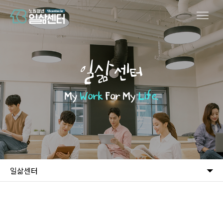
일삶센터
My
Work
For My
Life.
일삶센터