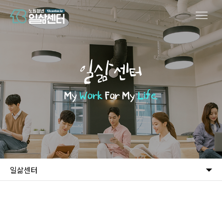
일삶센터
My
Work
For My
Life.
일삶센터