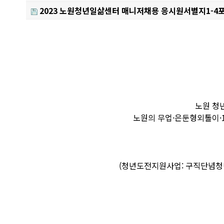
2023 노원청년일삶센터 매니저채용 응시원서별지1-4포
Content
노원 청
노원의 무업·은둔형외톨이·1
(청년도전지원사업: 구직단념청년