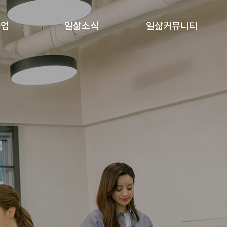
사업
일삶소식
일삶커뮤니티