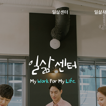
일삶센터
일삶
일삶센터
My
Work
For My
Life.