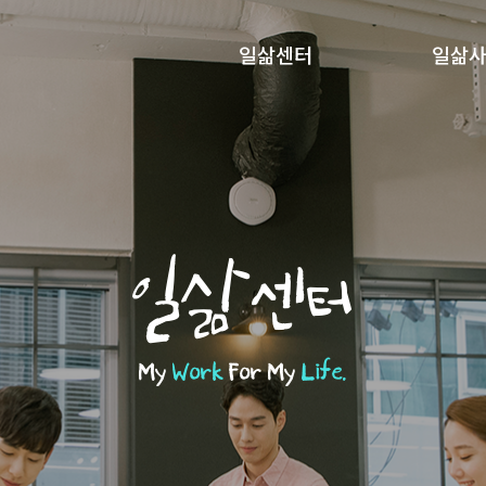
일삶센터
일삶
일삶센터
My
Work
For My
Life.