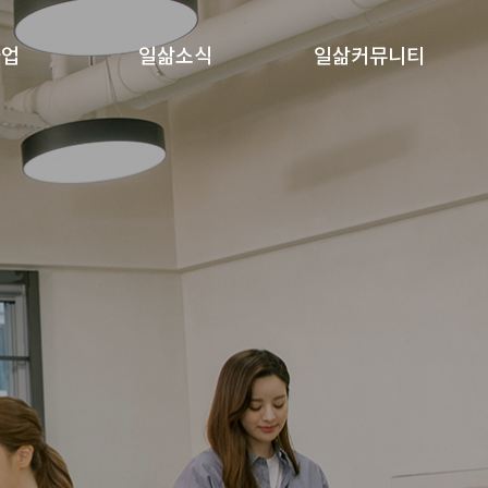
사업
일삶소식
일삶커뮤니티