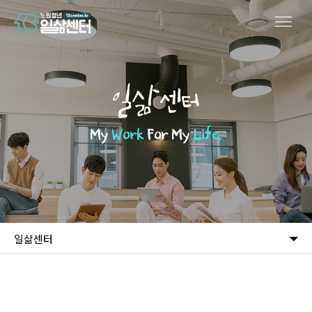
일삶센터
My
Work
For My
Life.
일삶센터