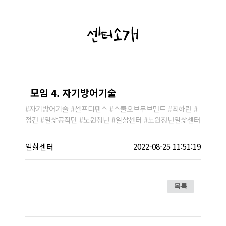
센터소개
모임 4. 자기방어기술
#자기방어기술 #셀프디펜스 #스쿨오브무브먼트 #최하란 #
정건 #일삶공작단 #노원청년 #일삶센터 #노원청년일삶센터
일삶센터
2022-08-25 11:51:19
목록