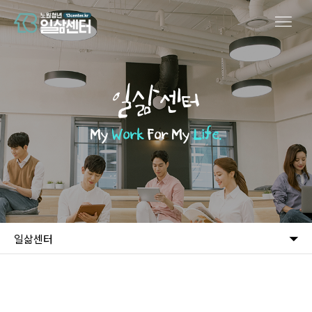
일삶센터
My
Work
For My
Life.
일삶센터