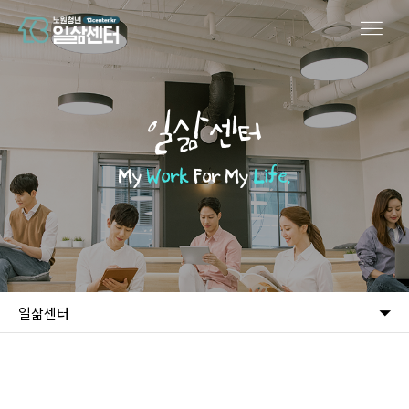
일삶센터
My
Work
For My
Life.
일삶센터