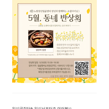
일삶공작단& 일삶서포터즈 여러분^^