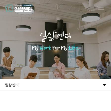
일삶센터
My
Work
For My
Life.
일삶센터