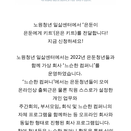
‘
노원청년 일삶센터에서
은둔이
(
)
!
은둔에게
키트'
은은 키트
를 전달합니다
!
지금 신청하세요
2022
노원청년 일삶센터에서는
년 은둔청년들과
‘
’
함께 가상 회사
느슨한 컴퍼니
를
.
운영하였습니다
‘
’
느슨한 컴퍼니
에서는 은둔청년들이 모여
온라인상 출퇴근은 물론 직원 스스로가 설정한
개인 업무와
,
,
주간회의
부서모임
회식 및 느슨한 컴퍼니의
자체 프로그램을 함께하는 등 오프라인 회사와
.
동일한 형태로 진행된 회사 프로그램입니다
참여 청년들은 느슨한 컴퍼니 활동을 통해 삶의