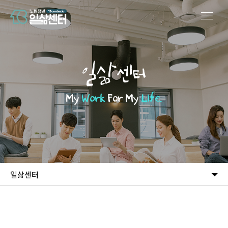
일삶센터
My
Work
For My
Life.
일삶센터