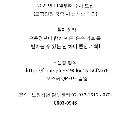
2022
11
년
월부터 수시 모집
(
)
모집인원 충족 시 선착순 마감
- 참여
혜택
은둔청년이 함께 만든 '은은 키트'를
!
받아볼 수 있는 단 하나 뿐인 기회
-
신청 방식
-
https://forms.gle/G19Cf6n1StSCfNa76
-
QR
포스터
코드 촬영
:
02-972-1312 / 070-
문의
노원청년 일삶센터
8803-0946