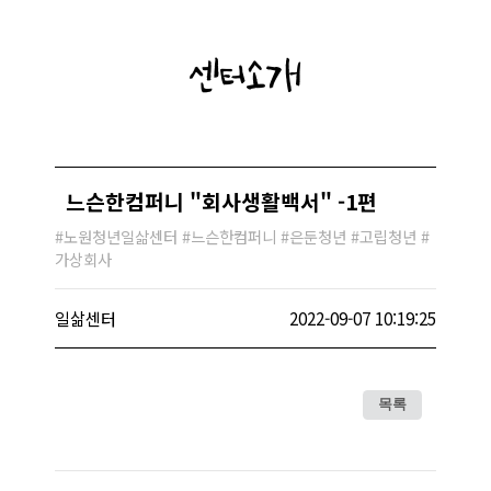
센터소개
느슨한컴퍼니 "회사생활백서" -1편
#노원청년일삶센터 #느슨한컴퍼니 #은둔청년 #고립청년 #
가상회사 ​
일삶센터
2022-09-07 10:19:25
목록