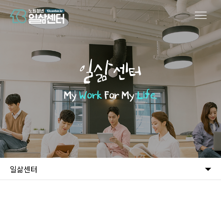
일삶센터
My
Work
For My
Life.
일삶센터