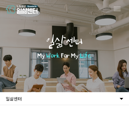
일삶센터
My
Work
For My
Life.
일삶센터