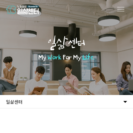
일삶센터
My
Work
For My
Life.
일삶센터