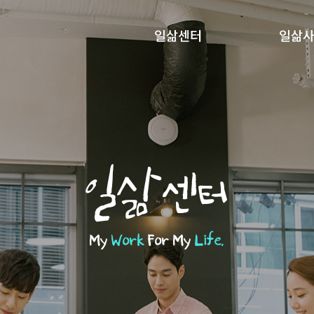
일삶센터
일삶
일삶센터
My
Work
For My
Life.