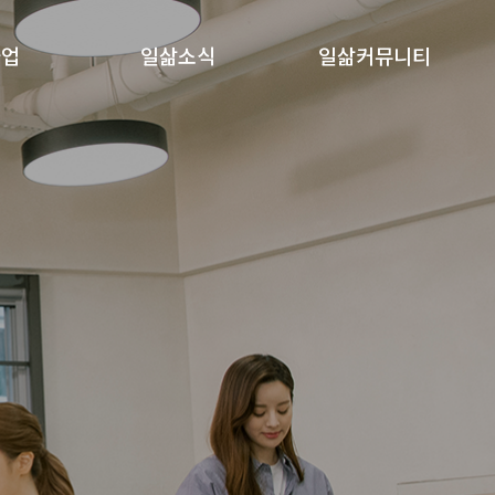
사업
일삶소식
일삶커뮤니티