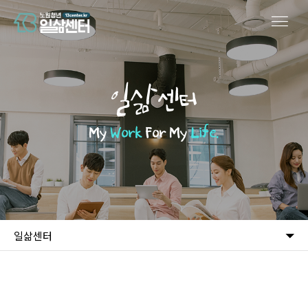
일삶센터
My
Work
For My
Life.
일삶센터