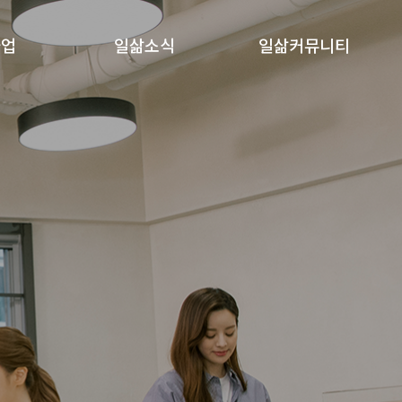
사업
일삶소식
일삶커뮤니티