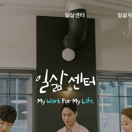
일삶센터
일삶
일삶센터
My
Work
For My
Life.