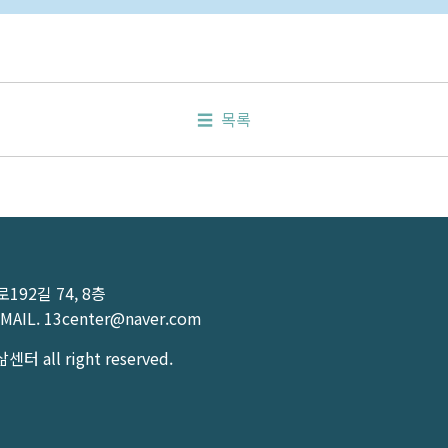
목록
92길 74, 8층
MAIL.
13center@naver.com
터 all right reserved.