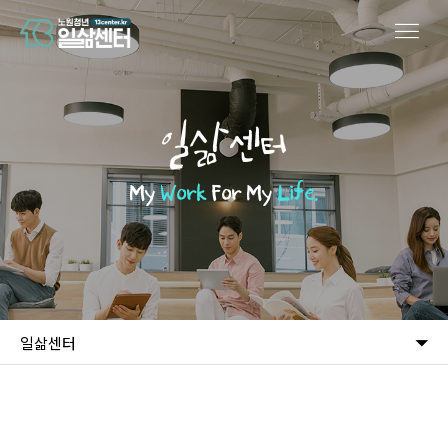
일삶센터
My
Work
For My
Life.
일삶센터