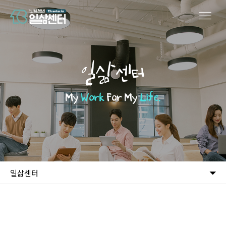
일삶센터
My
Work
For My
Life.
일삶센터