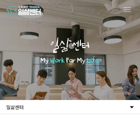
일삶센터
My
Work
For My
Life.
일삶센터