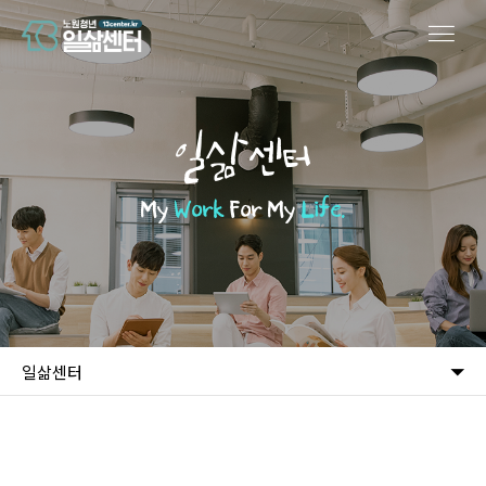
일삶센터
My
Work
For My
Life.
일삶센터