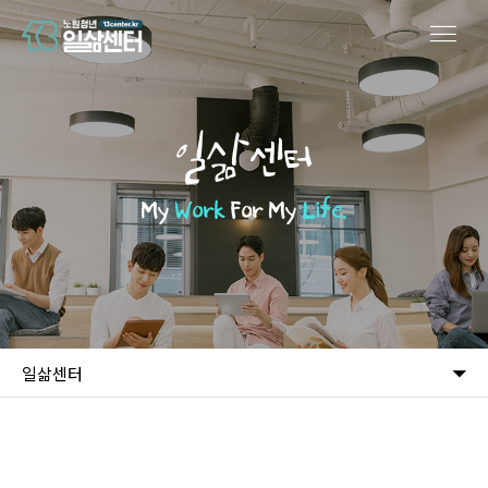
일삶센터
My
Work
For My
Life.
일삶센터