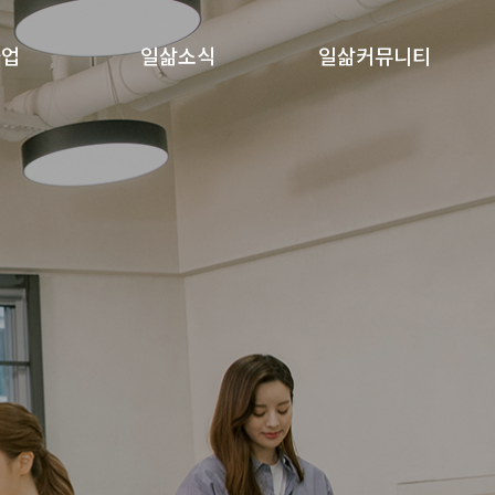
사업
일삶소식
일삶커뮤니티