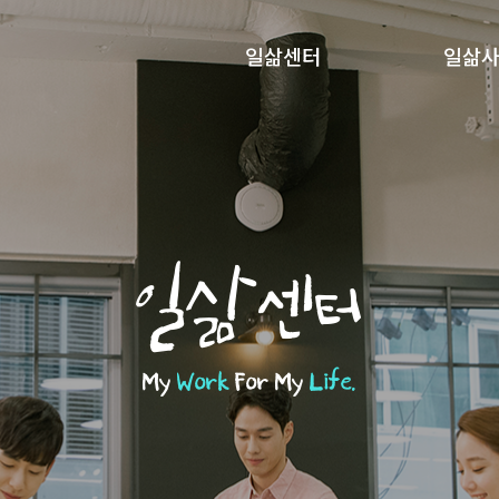
일삶센터
일삶
일삶센터
My
Work
For My
Life.