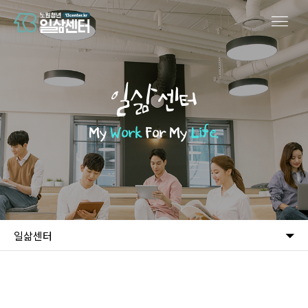
일삶센터
My
Work
For My
Life.
일삶센터