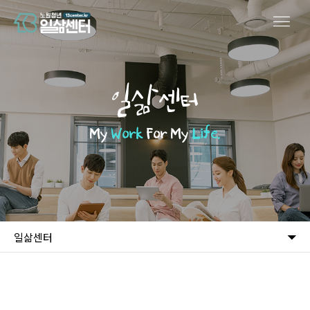
일삶센터
My
Work
For My
Life.
일삶센터