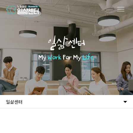
일삶센터
My
Work
For My
Life.
일삶센터